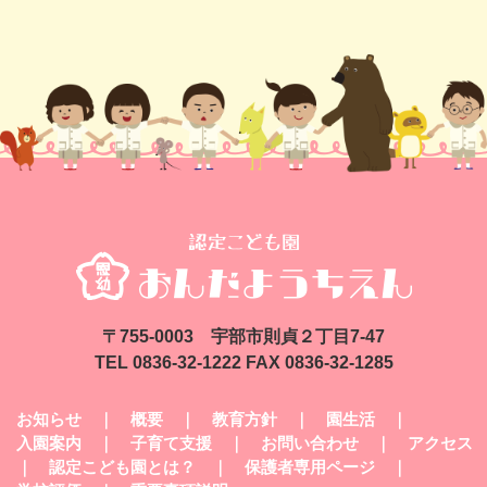
〒755-0003 宇部市則貞２丁目7-47
TEL 0836-32-1222 FAX 0836-32-1285
お知らせ
｜
概要
｜
教育方針
｜
園生活
｜
入園案内
｜
子育て支援
｜
お問い合わせ
｜
アクセス
｜
認定こども園とは？
｜
保護者専用ページ
｜